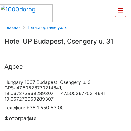
☰
Главная
Транспортные узлы
Hotel UP Budapest, Csengery u. 31
Адрес
Hungary 1067 Budapest, Csengery u. 31
GPS: 47.50526770214641,
19.067273969289307 47.50526770214641,
19.067273969289307
Телефон: +36 1 550 53 00
Фотографии