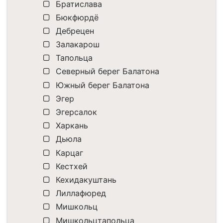
Братислава
Бюкфюрдё
Дебрецен
Залакарош
Тапольца
Северный берег Балатона
Южный берег Балатона
Эгер
Эгерсалок
Харкань
Дьюла
Карцаг
Кестхей
Кехидакуштань
Лиллафюред
Мишкольц
Мишкольцтапольца