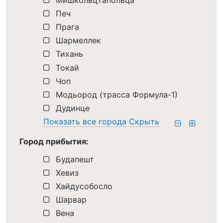
Печ
Прага
Шармеллек
Тихань
Токай
Чоп
Модьород (трасса Формула-1)
Дудинце
Показать все города
Скрыть
Город прибытия:
Будапешт
Хевиз
Хайдусобосло
Шарвар
Вена