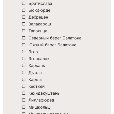
Братислава
Бюкфюрдё
Дебрецен
Залакарош
Тапольца
Северный берег Балатона
Южный берег Балатона
Эгер
Эгерсалок
Харкань
Дьюла
Карцаг
Кестхей
Кехидакуштань
Лиллафюред
Мишкольц
Мишкольцтапольца