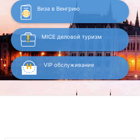
Виза
в Венгрию
MICE
деловой туризм
VIP
обслуживание