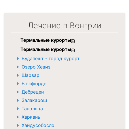
Лечение в Венгрии
Термальные курорты
Термальные курорты
Будапешт - город курорт
Озеро Хевиз
Шарвар
Бюкфюрдё
Дебрецен
Залакарош
Тапольца
Харкань
Хайдусобосло