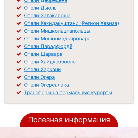
Отели Дебрецена
Отели Дьюлы
Отели Залакароша
Отели Кехидакуштани (Регион Хевиза)
Отели Мишкольцтапольцы
Отели Мошонмадьяровара
Отели Парадфюрдё
Отели Шарвара
Отели Хайдусобосло
Отели Харкани
Отели Эгера
Отели Эгерсалока
Трансферы на термальные курорты
Полезная информация