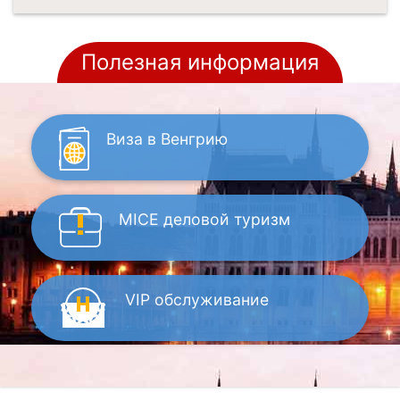
Полезная информация
Виза
в Венгрию
MICE
деловой туризм
VIP
обслуживание