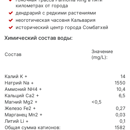
километрах от города
дендрарий с редкими растениями
неоготическая часовня Кальвария
исторический центр города Сомбатхей
Химический состав воды:
Значение
Состав
(mg/L):
Калий K +
14
Натрий Na +
1550
Аммоний NH4 +
10,4
Кальций Ca2 +
6,5
Магний Mg2 +
<0,5
Железо Fe2 +
0,27
Марганец Mn2 +
0,03
Литий Li +
0,1
Общая сумма катионов:
1582