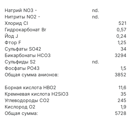
Натрий NO3 -
nd.
Нитриты NO2 -
nd.
Хлорид Cl
521
Гидрокарбонат Br
0,57
Йод J
0,24
Фтор F
1,25
Сульфаты SO42
34
Бикарбонаты HCO3
3294
Сульфиды S2
nd.
Фосфаты PO43
1,5
Общая сумма анионов:
3852
Борная кислота HBO2
11,6
Кремневая кислота H2SiO3
35
Углеводороды CO2
245
Кислород O2
1,9
Общая сумма:
5728