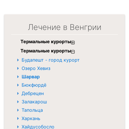
Лечение в Венгрии
Термальные курорты
Термальные курорты
Будапешт - город курорт
Озеро Хевиз
Шарвар
Бюкфюрдё
Дебрецен
Залакарош
Тапольца
Харкань
Хайдусобосло