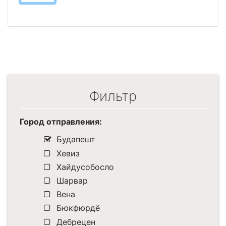
Фильтр
Город отправления:
Будапешт
Хевиз
Хайдусобосло
Шарвар
Вена
Бюкфюрдё
Дебрецен