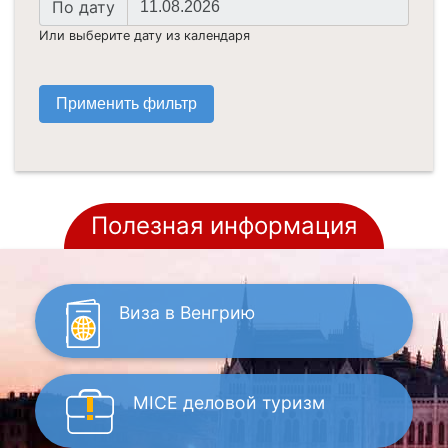
По дату
дата
Или выберите дату из календаря
Полезная информация
Виза
в Венгрию
MICE
деловой туризм