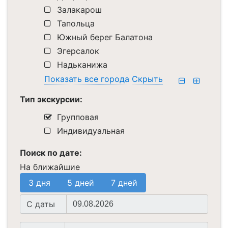
Залакарош
Тапольца
Южный берег Балатона
Эгерсалок
Надьканижа
Показать все города
Скрыть
Тип экскурсии:
Групповая
Индивидуальная
Поиск по дате:
На ближайшие
3 дня
5 дней
7 дней
Начальная
C даты
дата
Конечная