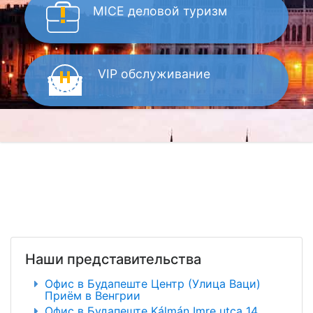
MICE
деловой туризм
VIP
обслуживание
Наши представительства
Офис в Будапеште Центр (Улица Ваци)
Приём в Венгрии
Офис в Будапеште Kálmán Imre utca 14