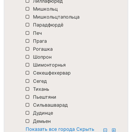
Лиллафюред
Мишкольц
Мишкольцтапольца
Парадфюрдё
Печ
Прага
Рогашка
Шопрон
Шимонторнья
Секешфехервар
Сегед
Тихань
Пьештяни
Сильвашварад
Дудинце
Демьен
Показать все города
Скрыть