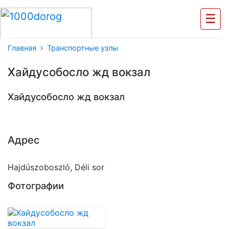
☰
Главная
Транспортные узлы
Хайдусобосло жд вокзал
Хайдусобосло жд вокзал
Адрес
Hajdúszoboszló, Déli sor
Фотографии