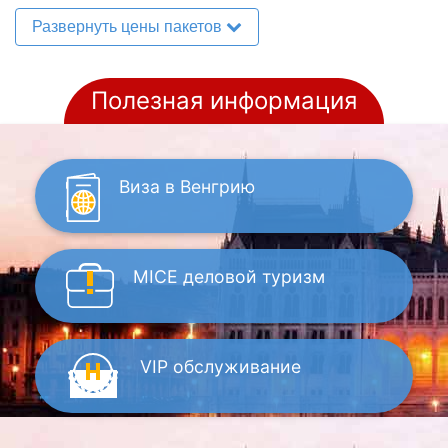
Развернуть цены пакетов
Полезная информация
Виза
в Венгрию
MICE
деловой туризм
VIP
обслуживание