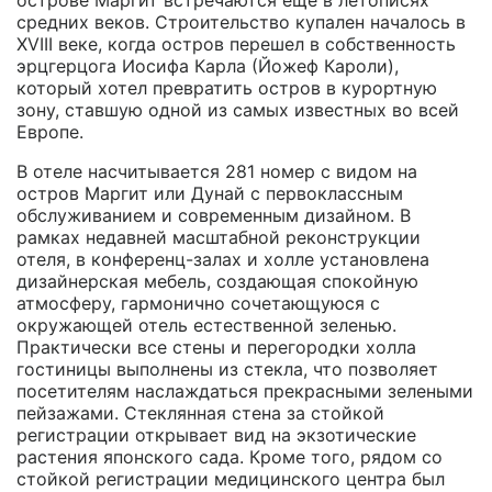
средних веков. Строительство купален началось в
XVIII веке, когда остров перешел в собственность
эрцгерцога Иосифа Карла (Йожеф Кароли),
который хотел превратить остров в курортную
зону, ставшую одной из самых известных во всей
Европе.
В отеле насчитывается 281 номер с видом на
остров Маргит или Дунай с первоклассным
обслуживанием и современным дизайном. В
рамках недавней масштабной реконструкции
отеля, в конференц-залах и холле установлена
дизайнерская мебель, создающая спокойную
атмосферу, гармонично сочетающуюся с
окружающей отель естественной зеленью.
Практически все стены и перегородки холла
гостиницы выполнены из стекла, что позволяет
посетителям наслаждаться прекрасными зелеными
пейзажами. Стеклянная стена за стойкой
регистрации открывает вид на экзотические
растения японского сада. Кроме того, рядом со
стойкой регистрации медицинского центра был