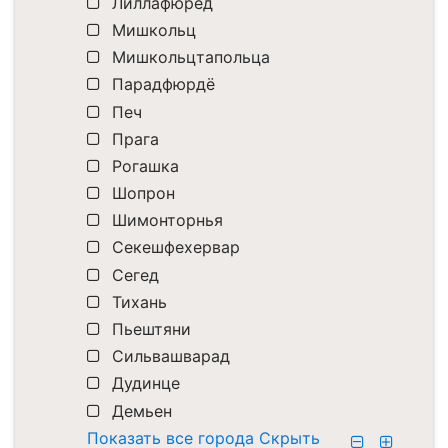
Лиллафюред
Мишкольц
Мишкольцтапольца
Парадфюрдё
Печ
Прага
Рогашка
Шопрон
Шимонторнья
Секешфехервар
Сегед
Тихань
Пьештяни
Сильвашварад
Дудинце
Демьен
Показать все города
Скрыть