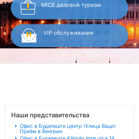
MICE
деловой туризм
VIP
обслуживание
Наши представительства
Офис в Будапеште Центр (Улица Ваци)
Приём в Венгрии
Офис в Будапеште Kálmán Imre utca 14