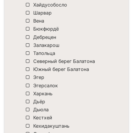
Хайдусобосло
Шарвар
Вена
Бюкфюрдё
Дебрецен
Залакарош
Тапольца
Северный берег Балатона
Южный берег Балатона
Эгер
Эгерсалок
Харкань
Дьёр
Дьюла
Кестхей
Кехидакуштань