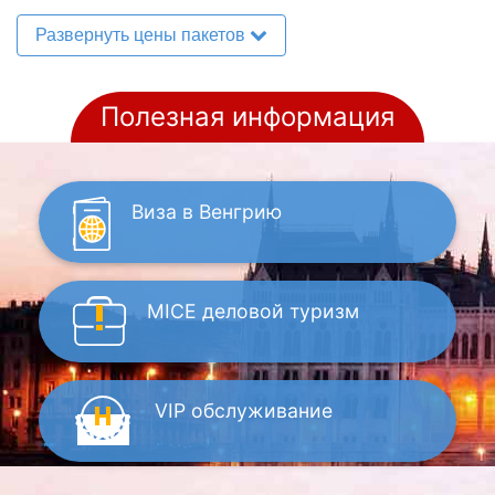
Развернуть цены пакетов
Полезная информация
Виза
в Венгрию
MICE
деловой туризм
VIP
обслуживание