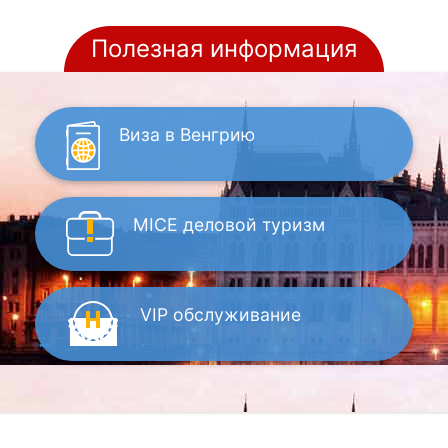
Полезная информация
Виза
в Венгрию
MICE
деловой туризм
VIP
обслуживание