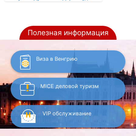
Полезная информация
Виза
в Венгрию
MICE
деловой туризм
VIP
обслуживание